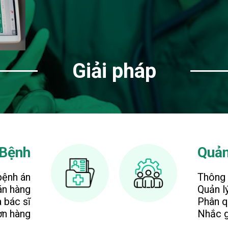
Giải pháp
 Bệnh
Quản
bệnh án
Thông 
án hàng
Quản l
 bác sĩ
Phân q
ơn hàng
Nhắc g