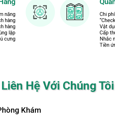
 Hàng
Quản
ềm năng
Chi phí
ch hàng
“Check
ch hàng
Vật dụ
rùng lặp
Cấp th
hú cưng
Nhắc n
Tiền ứ
Liên Hệ Với Chúng Tôi
 Phòng Khám