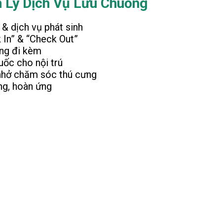
 Lý Dịch Vụ Lưu Chuồng
 & dịch vụ phát sinh
 In” & “Check Out”
ng đi kèm
uốc cho nội trú
hở chăm sóc thú cưng
ng, hoàn ứng