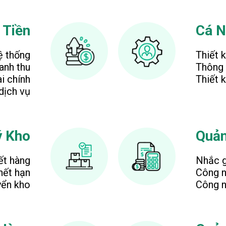
 Tiền
Cá N
ệ thống
Thiết 
anh thu
Thông 
i chính
Thiết 
dịch vụ
ý Kho
Quản
ết hàng
Nhắc g
hết hạn
Công n
yển kho
Công n