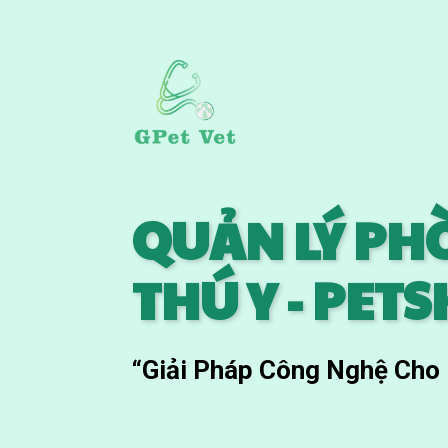
QUẢN LÝ P
THÚ Y - PET
“Giải Pháp Công Nghệ Cho