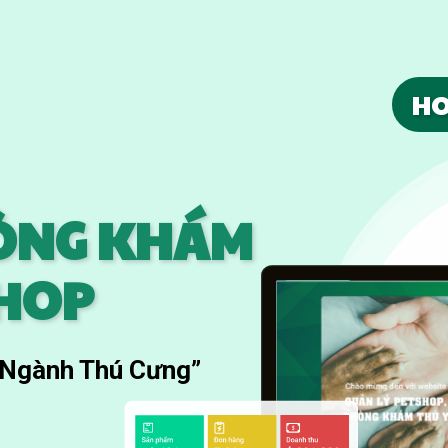
HO
HÒNG KHÁM
SHOP
 Ngành Thú Cưng”