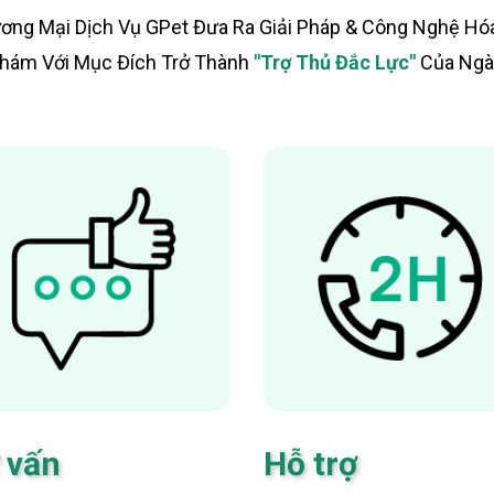
ng Mại Dịch Vụ GPet Đưa Ra Giải Pháp & Công Nghệ Hó
hám Với Mục Đích Trở Thành
"Trợ Thủ Đắc Lực"
Của Ngà
 vấn
Hỗ trợ